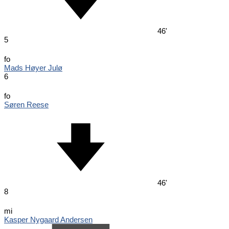
46'
5
fo
Mads Høyer Julø
6
fo
Søren Reese
46'
8
mi
Kasper Nygaard Andersen