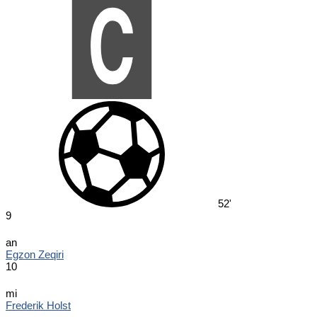
52'
9
an
Egzon Zeqiri
10
mi
Frederik Holst