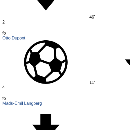
46'
2
fo
Otto Dupont
11'
4
fo
Mads-Emil Langberg