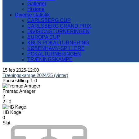
Gallerier
Historie
Diverse statistik
CARLSBERG CUP
CARLSBERG GRAND PRIX
DIVISIONSTURNERINGEN
EUROPA CUP
KBUS POKALTURNERING
KØBENHAVN-SPILLERE
POKALTURNERINGEN
TRÆNINGSKAMPE
15 feb 2025
-
12:00
Træningskampe 2024/25 (vinter)
Pausestilling: 1-0
Fremad Amager
2
2
:
0
HB Køge
0
Slut