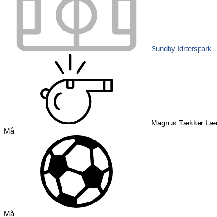
Sundby Idrætspark
Magnus Tækker Læ
Mål
Mål