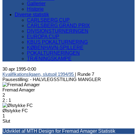
Gallerier
Historie
Diverse statistik
CARLSBERG CUP
CARLSBERG GRAND PRIX
DIVISIONSTURNERINGEN
EUROPA CUP
KBUS POKALTURNERING
KØBENHAVN-SPILLERE
POKALTURNERINGEN
TRÆNINGSKAMPE
30 apr 1995
-
0:00
Kvalifikationsligaen, slutspil 1994/95
| Runde 7
Pausestilling: -
HALVLEGSSTILLING MANGLER
Fremad Amager
2
2
:
1
Ølstykke FC
1
Slut
Udviklet af MTH Design for Fremad Amager Statistik