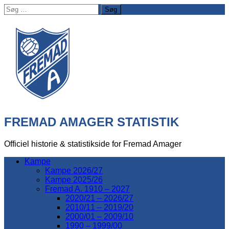
Søg
efter:
FREMAD AMAGER STATISTIK
Officiel historie & statistikside for Fremad Amager
Kampe
Kampe 2026/27
Kampe 2025/26
Fremad A. 1910 – 2027
2020/21 – 2026/27
2010/11 – 2019/20
2000/01 – 2009/10
1990 – 1999/00