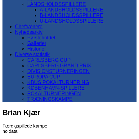
LANDSHOLDSSPILLERE
A-LANDSHOLDSSPILLERE
B-LANDSHOLDSSPILLERE
U-LANDSHOLDSSPILLERE
Cheftrænere
Nyhedsarkiv
Førsteholdet
Gallerier
Historie
Diverse statistik
CARLSBERG CUP
CARLSBERG GRAND PRIX
DIVISIONSTURNERINGEN
EUROPA CUP
KBUS POKALTURNERING
KØBENHAVN-SPILLERE
POKALTURNERINGEN
TRÆNINGSKAMPE
Brian Kjær
Færdigspillede kampe
no data